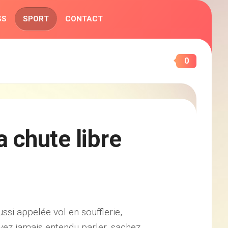
SS
SPORT
CONTACT
0
 chute libre
ussi appelée vol en soufflerie,
avez jamais entendu parler, sachez