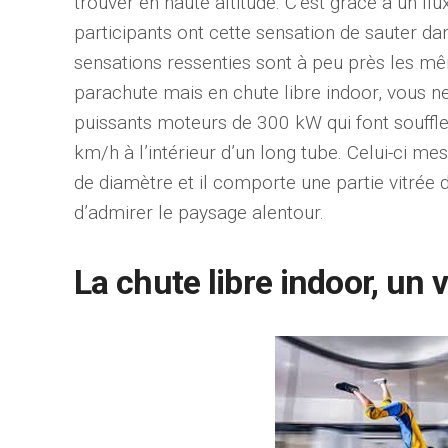
trouver en haute altitude. C’est grâce à un flux
pour
Maintenir un rythme
Él
 forme !
de vie dynamique
na
participants ont cette sensation de sauter dans 
au quotidien
en
sensations ressenties sont à peu près les mê
parachute mais en chute libre indoor, vous n
22 novembre 2020
27 o
puissants moteurs de 300 kW qui font souffler 
km/h à l’intérieur d’un long tube. Celui-ci m
de diamètre et il comporte une partie vitrée
d’admirer le paysage alentour.
La chute libre indoor, un v