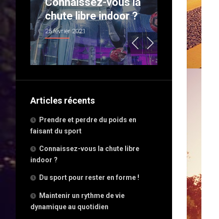
e
Connaissez-vous la
Du sport 
ant
chute libre indoor ?
rester en
25 février 2021
2 janvier 2021
Articles récents
Prendre et perdre du poids en
faisant du sport
Connaissez-vous la chute libre
indoor ?
Du sport pour rester en forme !
Maintenir un rythme de vie
dynamique au quotidien