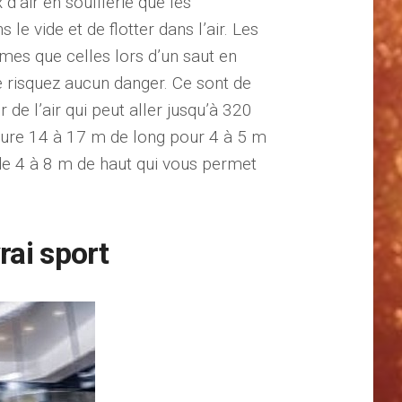
 d’air en soufflerie que les
astique de
Muay thaï : Les
tation : comment
essentiels à savoir
le vide et de flotter dans l’air. Les
 choisir un ?
sur cette discipline
mes que celles lors d’un saut en
martiale
e risquez aucun danger. Ce sont de
ctobre 2020
thaïlandaise
de l’air qui peut aller jusqu’à 320
21 juin 2020
esure 14 à 17 m de long pour 4 à 5 m
 de 4 à 8 m de haut qui vous permet
rai sport